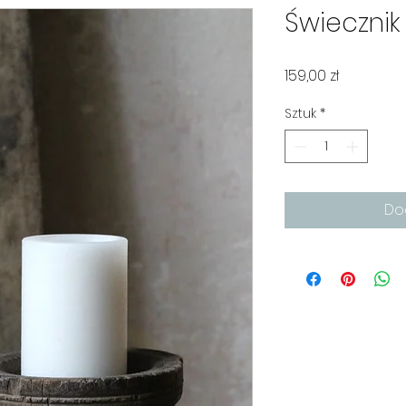
Świecznik
Cena
159,00 zł
Sztuk
*
Do