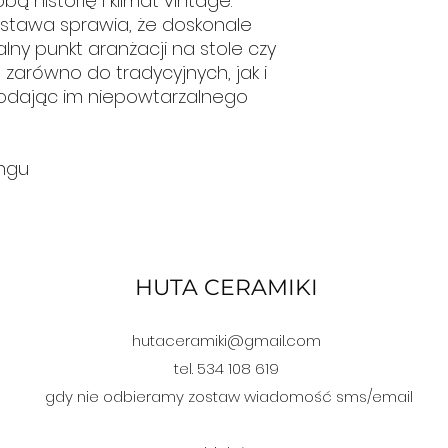
bą historię i klimat vintage.
stawa sprawia, że doskonale
alny punkt aranżacji na stole czy
 zarówno do tradycyjnych, jak i
odając im niepowtarzalnego
ingu
HUTA CERAMIKI
hutaceramiki@gmail.com
tel. 534 108 619
gdy nie odbieramy zostaw wiadomość sms/email