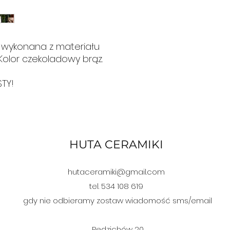
wykonana z materiału
Kolor czekoladowy brąz.
TY!
HUTA CERAMIKI
hutaceramiki@gmail.com
tel. 534 108 619
gdy nie odbieramy zostaw wiadomość sms/email
Pędzichów 20