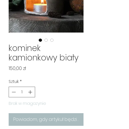
kominek
kamionkowy biały
Cena
150,00 zł
Sztuk
*
Brak w magazynie
Powiadom, gdy artykuł będzie dostępny