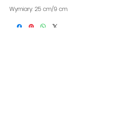
Wymiary: 25 cm/9 cm.
HUTA CERAMIKI
hutaceramiki@gmail.com
tel.
534 108 619
gdy nie odbieramy zostaw wiadomość
sms/email
Pędzichów 20
31-152
Kraków
Polska