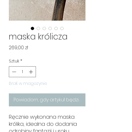
maska królicza
Cena
269,00 zł
Sztuk
*
Brak w magazynie
Powiadom, gdy artykuł będzie dostępny
Ręcznie wykonana maska
królika, idealna do dodania
odrobiny fantazji i uroku