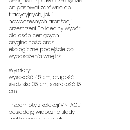
designem sprawia, że będzie
on pasował zarówno do
tradycyjnych, jak i
nowoczesnych aranżacji
przestrzeni. To idealny wybór
dla osób ceniących
oryginalność oraz
ekologiczne podejście do
wyposażenia wnętrz.
Wymiary:
wysokość 48 cm, długość
siedziska 35 cm, szerokość 15
cm.
Przedmioty z kolekcji"VINTAGE"
posiadają widoczne ślady
użytkowania, takie jak
przetarcia, rysy czy patyna,