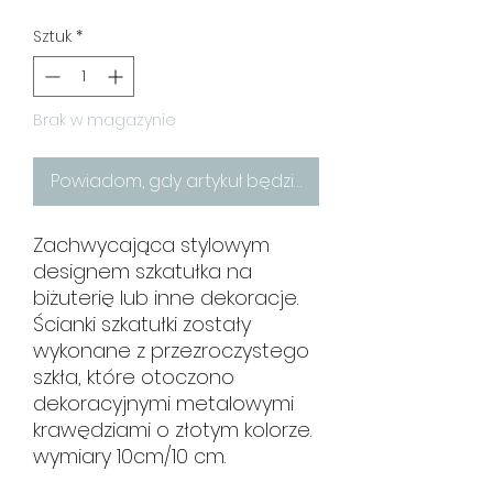
Sztuk
*
Brak w magazynie
Powiadom, gdy artykuł będzie dostępny
Zachwycająca stylowym
designem szkatułka na
biżuterię lub inne dekoracje.
Ścianki szkatułki zostały
wykonane z przezroczystego
szkła, które otoczono
dekoracyjnymi metalowymi
krawędziami o złotym kolorze.
wymiary 10cm/10 cm.