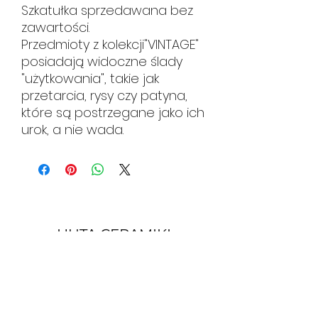
Szkatułka sprzedawana bez
zawartości.
Przedmioty z kolekcji"VINTAGE"
posiadają widoczne ślady
"użytkowania", takie jak
przetarcia, rysy czy patyna,
które są postrzegane jako ich
urok, a nie wada.
HUTA CERAMIKI
hutaceramiki@gmail.com
tel.
534 108 619