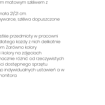
ym matowym szkliwem z
ała 21/21 cm.
ywarce, szkliwa dopuszczone
stkie przedmioty w pracowni
latego każdy z nich delikatnie
rem. Zarówno kolory
i kolory na zdjęciach
acznie różnić od rzeczywistych
ści dostępnego sprzętu
o indywidualnych ustawień a w
onitora.