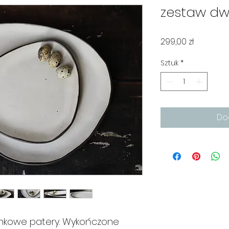
zestaw dw
Cena
299,00 zł
Sztuk
*
Do
nkowe patery. Wykończone