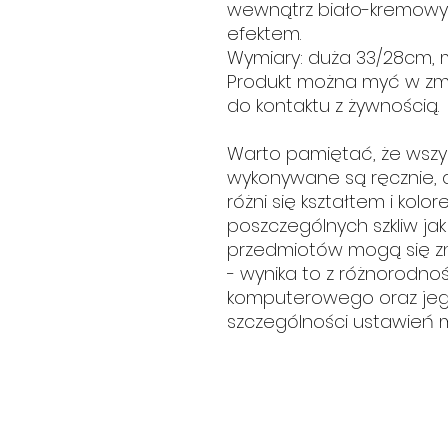
wewnątrz biało-kremow
efektem.
Wymiary: duża 33/28cm, m
Produkt można myć w zm
do kontaktu z żywnością.
Warto pamiętać, że wszy
wykonywane są ręcznie, d
różni się kształtem i kolo
poszczególnych szkliw jak 
przedmiotów mogą się zn
- wynika to z różnorodno
komputerowego oraz jeg
szczególności ustawień m