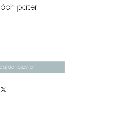
óch pater
daj do koszyka