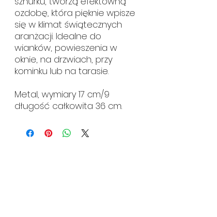
sznurku, tworzą efektowną
ozdobę, która pięknie wpisze
się w klimat świątecznych
aranżacji. Idealne do
wianków, powieszenia w
oknie, na drzwiach, przy
kominku lub na tarasie.
Metal, wymiary 17 cm/9
długość całkowita 36 cm.
HUTA CERAMIKI
hutaceramiki@gmail.com