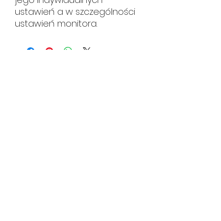
ustawień a w szczególności
ustawień monitora.
HUTA CERAMIKI
hutaceramiki@gmail.com
tel.
534 108 619
gdy nie odbieramy zostaw wiadomość
sms/email
Pędzichów 20
31-152
Kraków