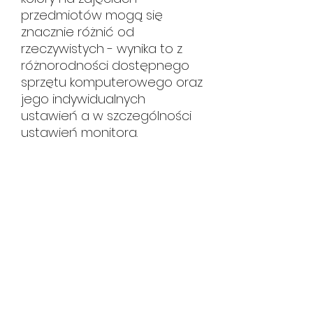
przedmiotów mogą się
znacznie różnić od
rzeczywistych - wynika to z
różnorodności dostępnego
sprzętu komputerowego oraz
jego indywidualnych
ustawień a w szczególności
ustawień monitora.
HUTA CERAMIKI
hutaceramiki@gmail.com
tel.
534 108 619