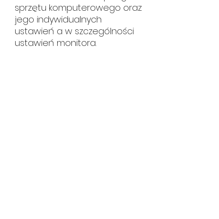
sprzętu komputerowego oraz
jego indywidualnych
ustawień a w szczególności
ustawień monitora.
HUTA CERAMIKI
hutaceramiki@gmail.com
tel.
534 108 619
gdy nie odbieramy zostaw wiadomość
sms/email
Pędzichów 20