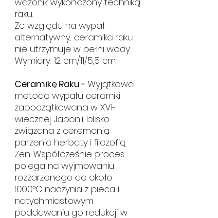
wazonik wykończony techniką
raku.
Ze względu na wypał
alternatywny, ceramika raku
nie utrzymuje w pełni wody.
Wymiary: 12 cm/11/5,5 cm.
Ceramikę Raku -
Wyjątkowa
metoda wypału ceramiki
zapoczątkowana w XVI-
wiecznej Japonii, blisko
związana z ceremonią
parzenia herbaty i filozofią
Zen. Współcześnie proces
polega na wyjmowaniu
rozżarzonego do około
1000°C naczynia z pieca i
natychmiastowym
poddawaniu go redukcji w